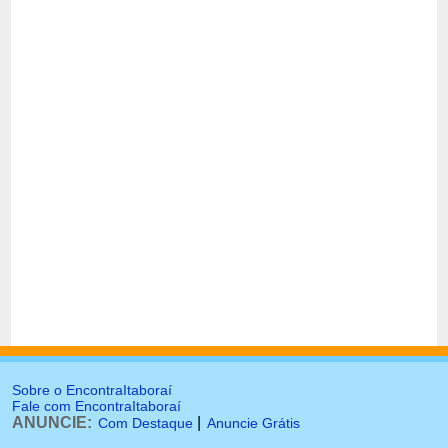
Sobre o EncontraItaboraí
Fale com EncontraItaboraí
ANUNCIE:
|
Com Destaque
Anuncie Grátis