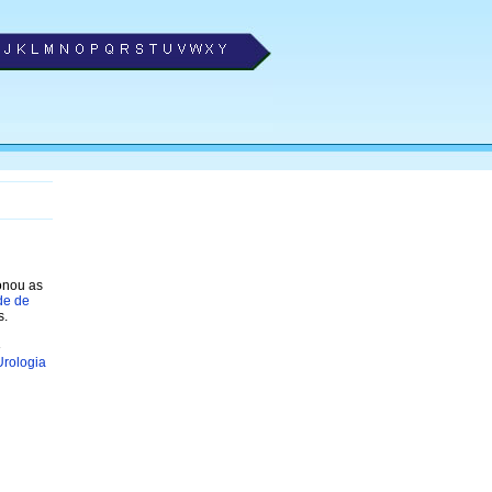
ionou as
de de
s.
»
Urologia