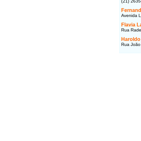
(21) 263
Fernand
Avenida Lu
Flavia 
Rua Radel
Haroldo
Rua João 