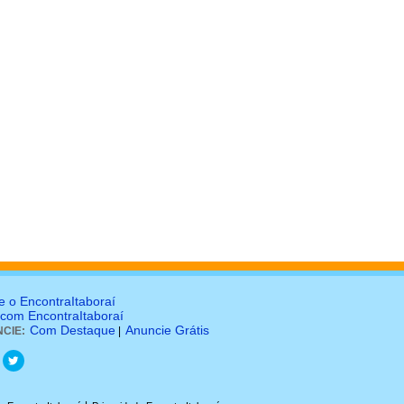
e o EncontraItaboraí
 com EncontraItaboraí
Com Destaque
Anuncie Grátis
CIE:
|