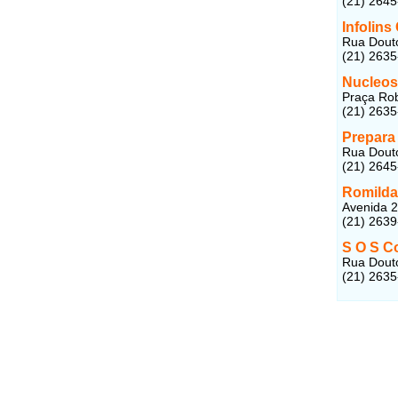
(21) 264
Infolins
Rua Douto
(21) 263
Nucleos
Praça Rob
(21) 263
Prepara
Rua Douto
(21) 264
Romilda
Avenida 2
(21) 263
S O S C
Rua Douto
(21) 263