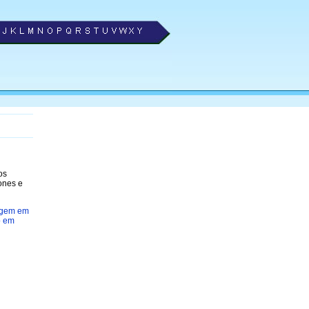
os
fones e
agem em
o em