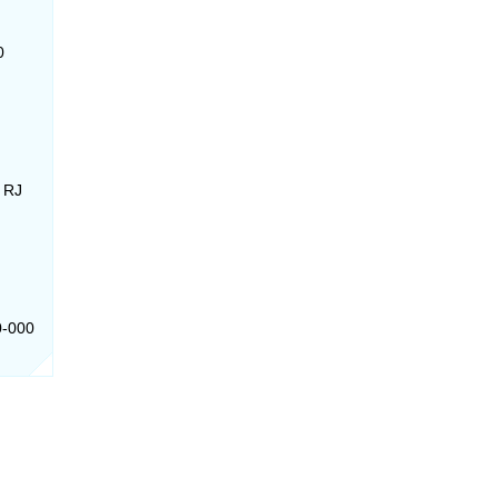
0
- RJ
0-000