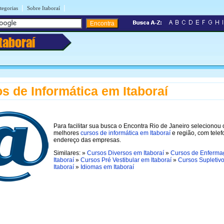
|
|
tegorias
Sobre Itaboraí
Itaboraí
s de Informática em Itaboraí
Para facilitar sua busca o Encontra Rio de Janeiro selecionou 
melhores
cursos de informática em Itaboraí
e região, com tele
endereço das empresas.
Similares: »
Cursos Diversos em Itaboraí
»
Cursos de Enferm
Itaboraí
»
Cursos Pré Vestibular em Itaboraí
»
Cursos Supletiv
Itaboraí
»
Idiomas em Itaboraí