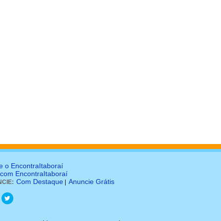
e o EncontraItaboraí
 com EncontraItaboraí
Com Destaque
Anuncie Grátis
CIE:
|