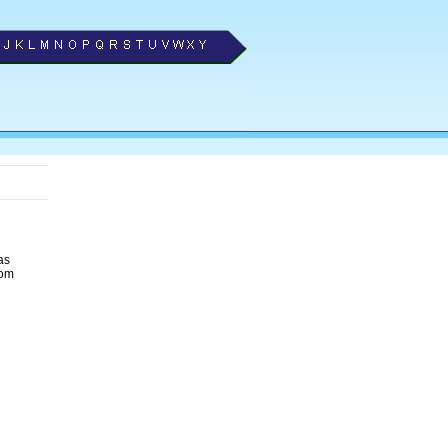
as
com