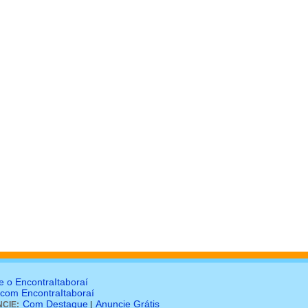
e o EncontraItaboraí
 com EncontraItaboraí
Com Destaque
Anuncie Grátis
CIE:
|