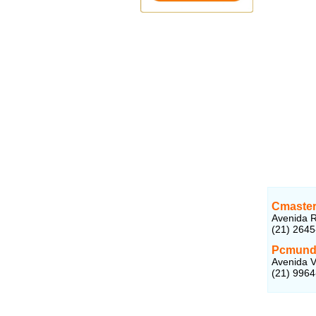
Cmaster
Avenida R
(21) 264
Pcmund
Avenida V
(21) 996