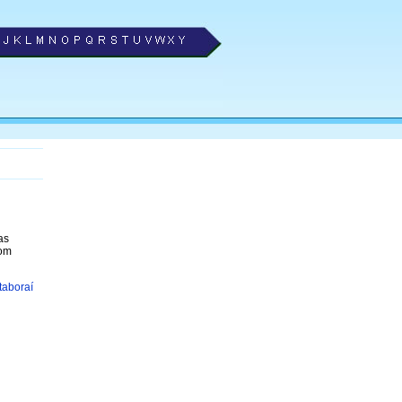
as
com
taboraí