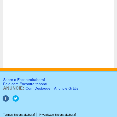
Sobre o EncontraItaboraí
Fale com EncontraItaboraí
ANUNCIE:
|
Com Destaque
Anuncie Grátis
|
Termos EncontraItaboraí
Privacidade EncontraItaboraí