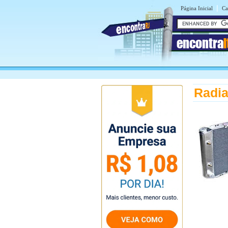
|
Página Inicial
Ca
encontra
Radia