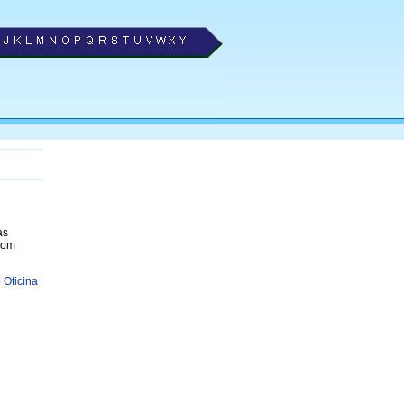
as
com
»
Oficina