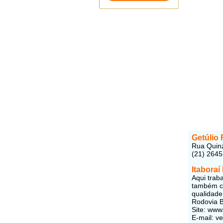
Getúlio
Rua Quinz
(21) 264
Itaboraí
Aqui trab
também co
qualidade
Rodovia B
Site: www
E-mail: v