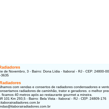
 Radiadores
e de Novembro, 3 - Bairro: Dona Lídia - Itaboraí - RJ - CEP: 24800-0
5-3635
 Radiadores
alhamos com vendas e consertos de radiadores condensadores e vent
nsertamos radiadores de caminhão, trator e geradores. o melhor pre
. ficamos 40 metros após ao restaurante gourmet a mineira.
R 101 Km 293,5 - Bairro: Bela Vista - Itaboraí - RJ - CEP: 24809-176
.itaborairadiadores.com.br
endas@itaborairadiadores.com.br